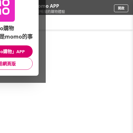
下載momo APP
開啟
給你3倍流暢度的購物體驗
請輸入搜尋關鍵字
o購物
是momo的事
餐廚用品
/
衛浴用品
o購物」APP
本館精選商品
用網頁版
館長推薦
月銷量
新上市
價格
評價
很抱歉，沒有篩選到符合條件的商品