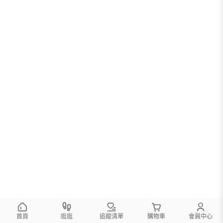
您可以調整篩選條件試試看
首頁
逛逛
追蹤清單
購物車
會員中心