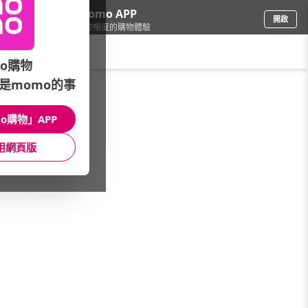
下載momo APP
開啟
給你3倍流暢度的購物體驗
請輸入搜尋關鍵字
o購物
是momo的事
餐廚用品
/
通風/排風扇
o購物」APP
本館精選商品
用網頁版
館長推薦
月銷量
新上市
價格
評價
很抱歉，沒有篩選到符合條件的商品