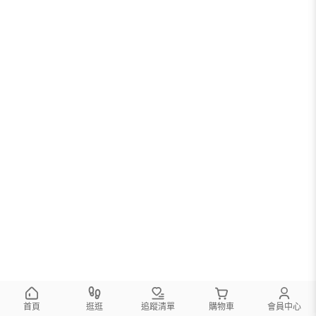
您可以調整篩選條件試試看
首頁
逛逛
追蹤清單
購物車
會員中心