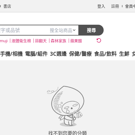
書店
登入
註冊
會員
搜全站商品
搜尋
muji
液體衛生棉
蒜翻天
森林家族
蘋果醋
手機/相機
電腦/組件
3C週邊
保健/醫療
食品/飲料
生鮮
找不到您要的分類