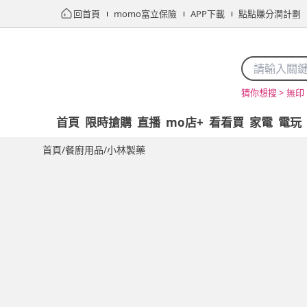
回首頁
momo富立保險
APP下載
點點賺分潤計劃
無印 
猜你想搜 >
首頁
限時搶購
直播
mo店+
看看買
家電
電玩
首頁
/
餐廚用品
/
小林製藥