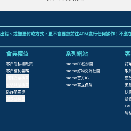
出錯、或變更付款方式，更不會要您前往ATM進行任何操作！不應在
會員權益
系列網站
客
客戶隱私權政策
momoFB粉絲團
訂
客戶權利義務
momo好物交流社團
取
網路安全標章
momo官方IG
更
包裝減量標章
momo富立保險
追
防詐騙宣導
快
碳足跡標籤
折
F
聯