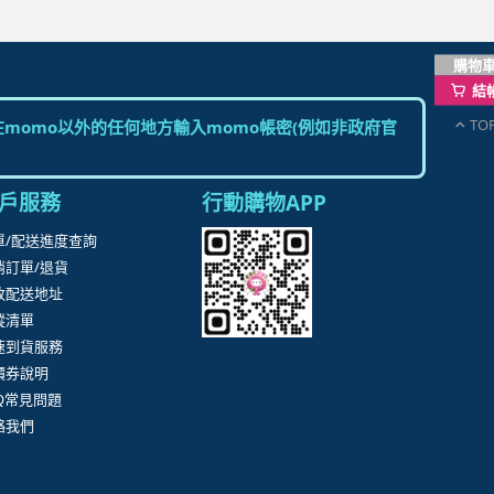
購物
結
TO
momo以外的任何地方輸入momo帳密(例如非政府官
戶服務
行動購物APP
單/配送進度查詢
消訂單/退貨
改配送地址
蹤清單
速到貨服務
價券說明
AQ常見問題
絡我們