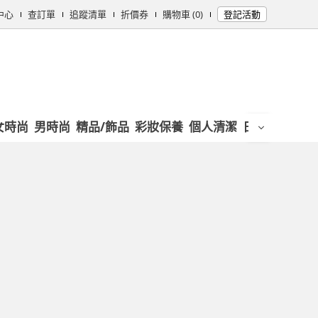
中心
查訂單
追蹤清單
折價券
購物車 (0)
登記活動
女時尚
男時尚
精品/飾品
彩妝保養
個人清潔
日用/紙品
母