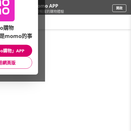
下載momo APP
開啟
給你3倍流暢度的購物體驗
請輸入搜尋關鍵字
o購物
是momo的事
餐廚用品
/
品牌總覽
/
日本 Rends R-1
o購物」APP
館長推薦
月銷量
新上市
價格
評價
用網頁版
很抱歉，沒有篩選到符合條件的商品
您可以調整篩選條件試試看