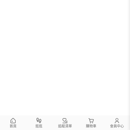
首頁
逛逛
追蹤清單
購物車
會員中心