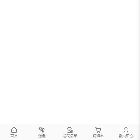
首頁
逛逛
追蹤清單
購物車
會員中心