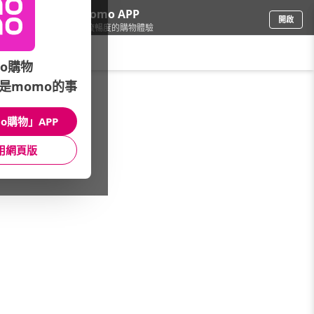
下載momo APP
開啟
給你3倍流暢度的購物體驗
請輸入搜尋關鍵字
o購物
是momo的事
餐廚用品
/
行李箱周邊
/
束帶/綁帶
o購物」APP
館長推薦
月銷量
新上市
價格
評價
用網頁版
很抱歉，沒有篩選到符合條件的商品
您可以調整篩選條件試試看