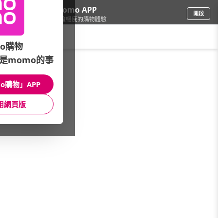
下載momo APP
開啟
給你3倍流暢度的購物體驗
請輸入搜尋關鍵字
o購物
是momo的事
戶外用品
/
空氣清淨/芳香
/
吊掛式
o購物」APP
館長推薦
月銷量
新上市
價格
評價
用網頁版
很抱歉，沒有篩選到符合條件的商品
您可以調整篩選條件試試看