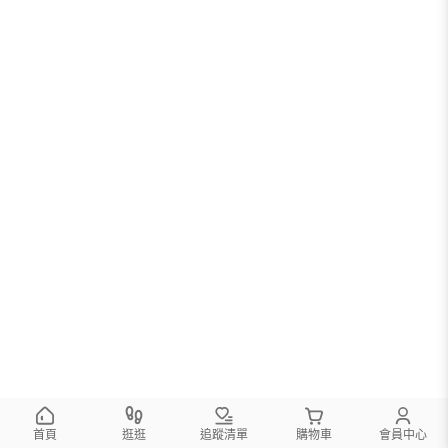
首頁
逛逛
追蹤清單
購物車
會員中心