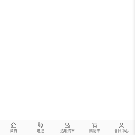
首頁
逛逛
追蹤清單
購物車
會員中心