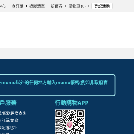
中心
查訂單
追蹤清單
折價券
購物車 (0)
登記活動
女時尚
男時尚
精品/飾品
彩妝保養
個人清潔
日用/紙品
母