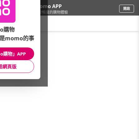
下載momo APP
開啟
給你3倍流暢度的購物體驗
請輸入搜尋關鍵字
o購物
是momo的事
戶外用品
/
戶外露營
/
戶外品牌
/
SEA TO SUMMIT
o購物」APP
館長推薦
月銷量
新上市
價格
評價
用網頁版
很抱歉，沒有篩選到符合條件的商品
您可以調整篩選條件試試看