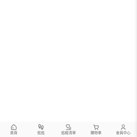
首頁
逛逛
追蹤清單
購物車
會員中心