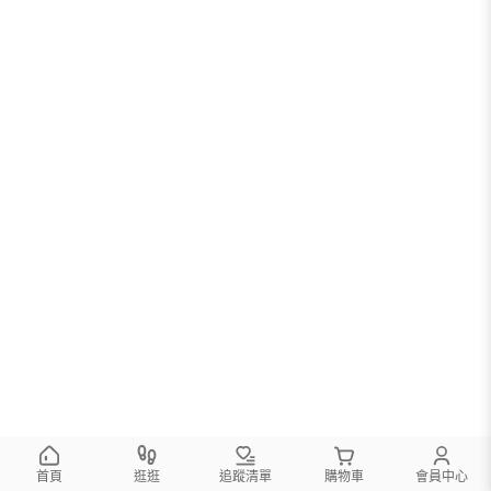
首頁
逛逛
追蹤清單
購物車
會員中心