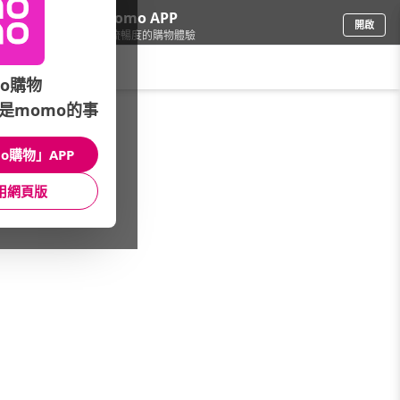
下載momo APP
開啟
給你3倍流暢度的購物體驗
請輸入搜尋關鍵字
o購物
是momo的事
戶外用品
/
有氧健身
/
橢圓機
o購物」APP
館長推薦
月銷量
新上市
價格
評價
用網頁版
很抱歉，沒有篩選到符合條件的商品
您可以調整篩選條件試試看