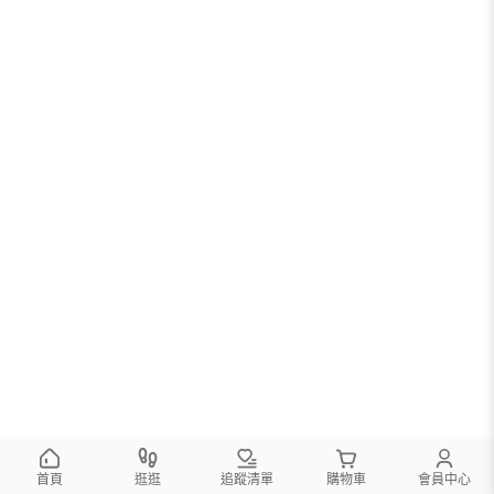
您可以調整篩選條件試試看
首頁
逛逛
追蹤清單
購物車
會員中心