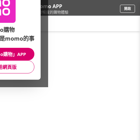
下載momo APP
開啟
給你3倍流暢度的購物體驗
請輸入搜尋關鍵字
o購物
是momo的事
戶外用品
/
男款上衣
o購物」APP
本館精選商品
用網頁版
館長推薦
月銷量
新上市
價格
評價
很抱歉，沒有篩選到符合條件的商品