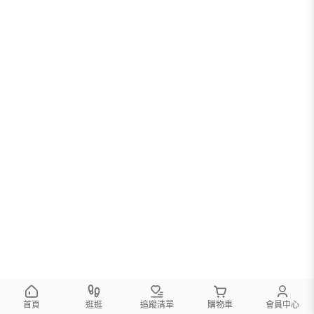
首頁
逛逛
追蹤清單
購物車
會員中心