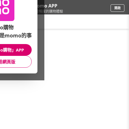
下載momo APP
開啟
給你3倍流暢度的購物體驗
請輸入搜尋關鍵字
o購物
是momo的事
鞋包箱
/
流行包
/
品牌總覽
/
Qminica
o購物」APP
館長推薦
月銷量
新上市
價格
評價
用網頁版
很抱歉，沒有篩選到符合條件的商品
您可以調整篩選條件試試看