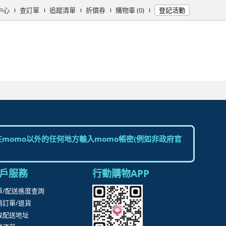
中心
查訂單
追蹤清單
折價券
購物車 (0)
登記活動
女時尚
男時尚
精品/飾品
彩妝保養
個人清潔
日用/紙品
母