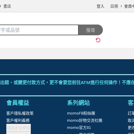
書店
登入
註冊
會員
搜全站商品
搜尋
手機/相機
電腦/組件
3C週邊
保健/醫療
食品/飲料
生鮮