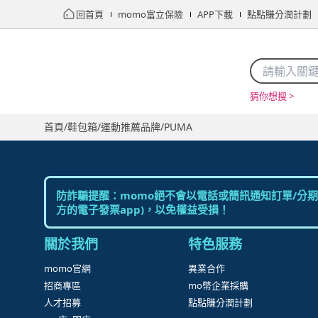
回首頁
momo富立保險
APP下載
點點賺分潤計劃
猜你想搜 >
首頁
限時搶購
直播
mo店+
看看買
家電
電玩
首頁
/
鞋包箱
/
運動推薦品牌
/
PUMA