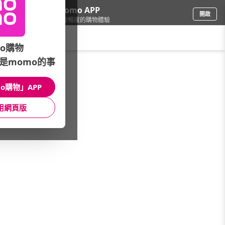
下載momo APP
開啟
給你3倍流暢度的購物體驗
請輸入搜尋關鍵字
o購物
是momo的事
鞋包箱
/
包推薦品牌
/
agnes b.
o購物」APP
館長推薦
月銷量
新上市
價格
評價
用網頁版
很抱歉，沒有篩選到符合條件的商品
您可以調整篩選條件試試看