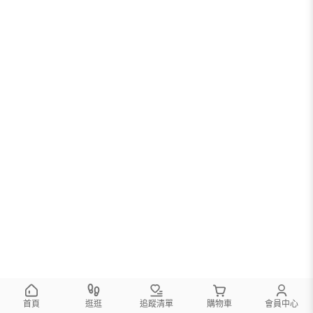
首頁
逛逛
追蹤清單
購物車
會員中心