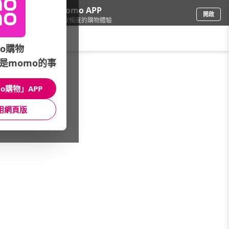
下載momo APP
開啟
給你3倍流暢度的購物體驗
請輸入搜尋關鍵字
o購物
是momo的事
鞋包箱
/
ADIDAS
/
運動鞋
o購物」APP
館長推薦
月銷量
新上市
價格
評價
用網頁版
很抱歉，沒有篩選到符合條件的商品
您可以調整篩選條件試試看