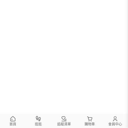
首頁
逛逛
追蹤清單
購物車
會員中心