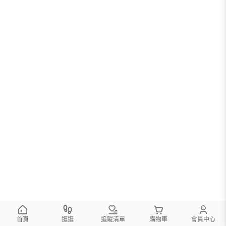
首頁
逛逛
追蹤清單
購物車
會員中心