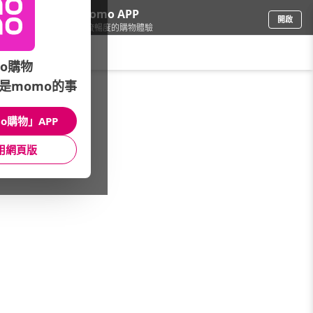
下載momo APP
開啟
給你3倍流暢度的購物體驗
請輸入搜尋關鍵字
o購物
是momo的事
鞋包箱
/
運動鞋
/
ASICS
/
女鞋
o購物」APP
館長推薦
月銷量
新上市
價格
評價
用網頁版
很抱歉，沒有篩選到符合條件的商品
您可以調整篩選條件試試看