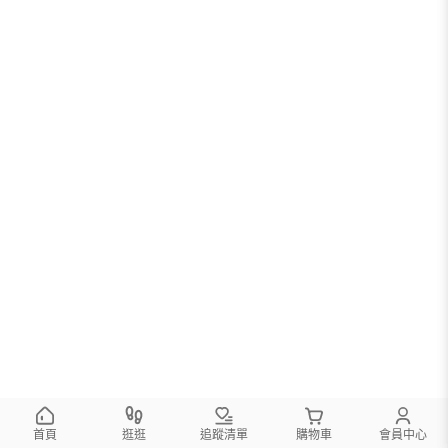
首頁
逛逛
追蹤清單
購物車
會員中心