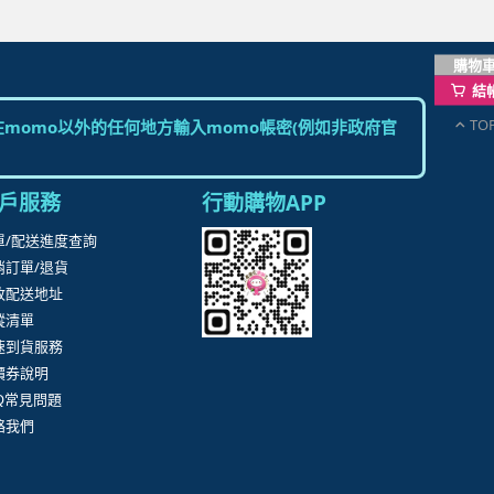
購物
結
TO
momo以外的任何地方輸入momo帳密(例如非政府官
戶服務
行動購物APP
單/配送進度查詢
消訂單/退貨
改配送地址
蹤清單
速到貨服務
價券說明
AQ常見問題
絡我們