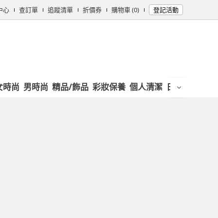
中心
查訂單
追蹤清單
折價券
購物車 (0)
登記活動
女時尚
男時尚
精品/飾品
彩妝保養
個人清潔
日用/紙品
母