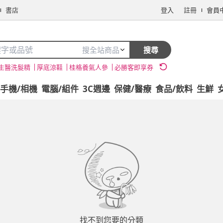
書店
登入
註冊
會員
搜全站商品
搜尋
生醫洗髮精
厚底涼鞋
桂格養氣人參
必勝客即享券
手機/相機
電腦/組件
3C週邊
保健/醫療
食品/飲料
生鮮
找不到您要的分類