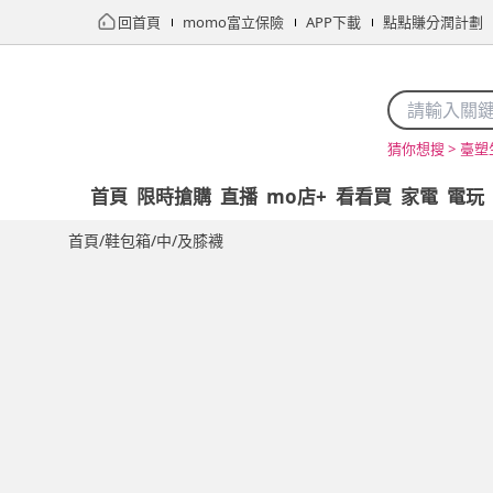
回首頁
momo富立保險
APP下載
點點賺分潤計劃
臺塑
猜你想搜 >
首頁
限時搶購
直播
mo店+
看看買
家電
電玩
首頁
/
鞋包箱
/
中/及膝襪