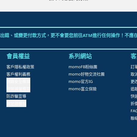
出錯、或變更付款方式，更不會要您前往ATM進行任何操作！不應在
會員權益
系列網站
客
客戶隱私權政策
momoFB粉絲團
訂
客戶權利義務
momo好物交流社團
取
網路安全標章
momo官方IG
更
包裝減量標章
momo富立保險
追
防詐騙宣導
快
碳足跡標籤
折
F
聯