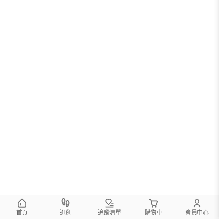
首頁
逛逛
追蹤清單
購物車
會員中心