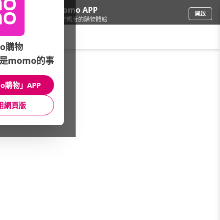
下載momo APP
開啟
給你3倍流暢度的購物體驗
請輸入搜尋關鍵字
o購物
是momo的事
鞋包箱
/
專櫃鞋
/
女靴類
/
膝上靴
o購物」APP
館長推薦
月銷量
新上市
價格
評價
用網頁版
很抱歉，沒有篩選到符合條件的商品
您可以調整篩選條件試試看