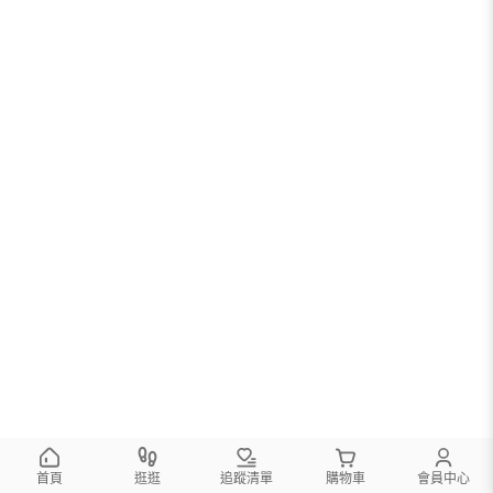
首頁
逛逛
追蹤清單
購物車
會員中心