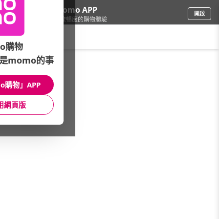
下載momo APP
開啟
給你3倍流暢度的購物體驗
請輸入搜尋關鍵字
o購物
是momo的事
內衣
/
塑身衣褲
/
束腹腰夾
o購物」APP
館長推薦
月銷量
新上市
價格
評價
用網頁版
很抱歉，沒有篩選到符合條件的商品
您可以調整篩選條件試試看