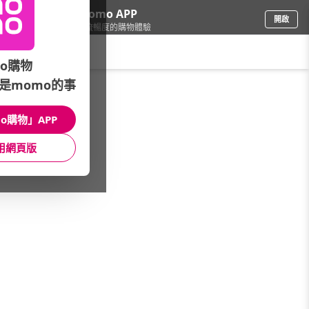
下載momo APP
開啟
給你3倍流暢度的購物體驗
請輸入搜尋關鍵字
o購物
是momo的事
女時尚
/
本館熱銷TOP30
o購物」APP
本館精選商品
用網頁版
館長推薦
月銷量
新上市
價格
評價
很抱歉，沒有篩選到符合條件的商品