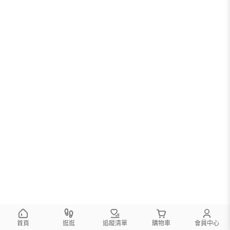
您可以調整篩選條件試試看
首頁
逛逛
追蹤清單
購物車
會員中心