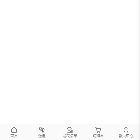
首頁
逛逛
追蹤清單
購物車
會員中心