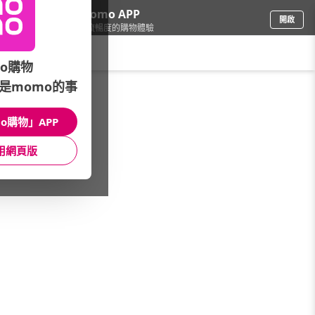
下載momo APP
開啟
給你3倍流暢度的購物體驗
請輸入搜尋關鍵字
o購物
是momo的事
女時尚
/
運動推薦品牌
/
VICTOR勝利體育
o購物」APP
館長推薦
月銷量
新上市
價格
評價
用網頁版
很抱歉，沒有篩選到符合條件的商品
您可以調整篩選條件試試看