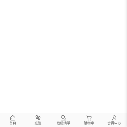
首頁
逛逛
追蹤清單
購物車
會員中心