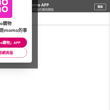
下載momo APP
開啟
給你3倍流暢度的購物體驗
請輸入搜尋關鍵字
o購物
是momo的事
女時尚
/
館長推薦
/
本館熱銷TOP30
o購物」APP
館長推薦
月銷量
新上市
價格
評價
用網頁版
很抱歉，沒有篩選到符合條件的商品
您可以調整篩選條件試試看