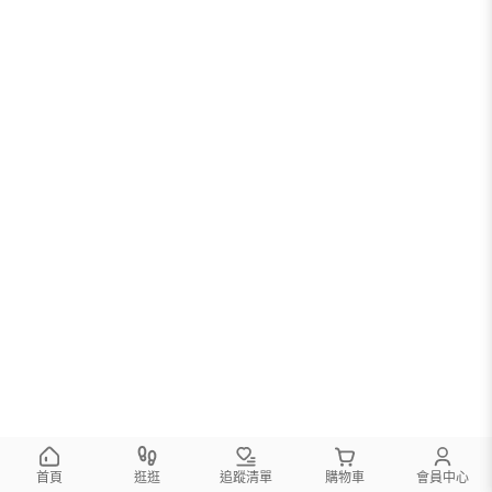
首頁
逛逛
追蹤清單
購物車
會員中心