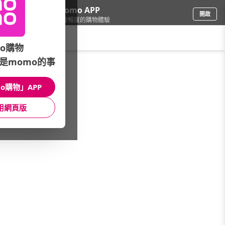
下載momo APP
開啟
給你3倍流暢度的購物體驗
請輸入搜尋關鍵字
o購物
是momo的事
女時尚
/
推薦品牌
/
童裝
o購物」APP
館長推薦
月銷量
新上市
價格
評價
用網頁版
很抱歉，沒有篩選到符合條件的商品
您可以調整篩選條件試試看