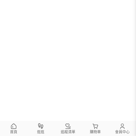
首頁
逛逛
追蹤清單
購物車
會員中心