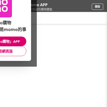
下載momo APP
開啟
給你3倍流暢度的購物體驗
請輸入搜尋關鍵字
o購物
是momo的事
女時尚
/
飾品配件
/
品牌總覽(A~Z)
/
KT DADA
o購物」APP
館長推薦
月銷量
新上市
價格
評價
用網頁版
很抱歉，沒有篩選到符合條件的商品
您可以調整篩選條件試試看