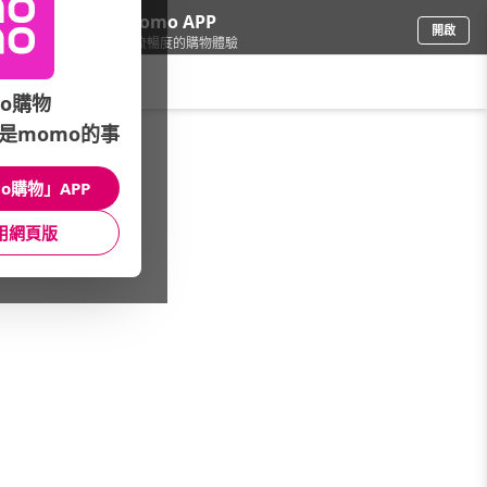
下載momo APP
開啟
給你3倍流暢度的購物體驗
請輸入搜尋關鍵字
o購物
是momo的事
女時尚
/
專業訓練服
/
男︱壓縮長褲
o購物」APP
館長推薦
月銷量
新上市
價格
評價
用網頁版
很抱歉，沒有篩選到符合條件的商品
您可以調整篩選條件試試看