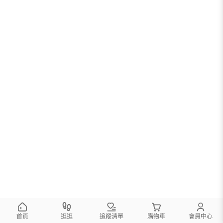
首頁
逛逛
追蹤清單
購物車
會員中心