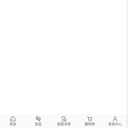
首頁
逛逛
追蹤清單
購物車
會員中心