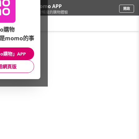
下載momo APP
開啟
給你3倍流暢度的購物體驗
請輸入搜尋關鍵字
o購物
是momo的事
女時尚
/
館長推薦
/
本館熱銷 TOP30
o購物」APP
館長推薦
月銷量
新上市
價格
評價
用網頁版
很抱歉，沒有篩選到符合條件的商品
您可以調整篩選條件試試看