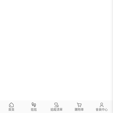
首頁
逛逛
追蹤清單
購物車
會員中心