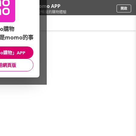
下載momo APP
開啟
給你3倍流暢度的購物體驗
請輸入搜尋關鍵字
o購物
是momo的事
女時尚
/
款式特搜
/
飾品配件
o購物」APP
館長推薦
月銷量
新上市
價格
評價
用網頁版
很抱歉，沒有篩選到符合條件的商品
您可以調整篩選條件試試看