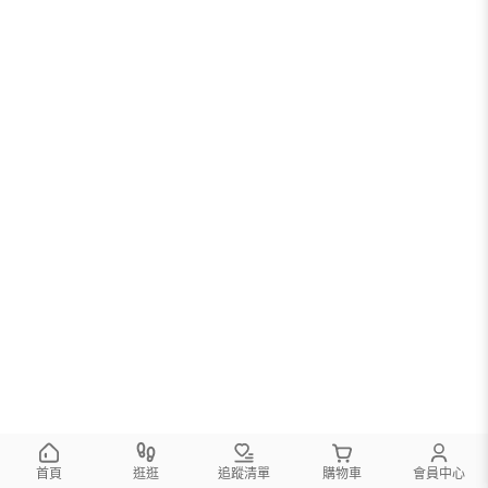
首頁
逛逛
追蹤清單
購物車
會員中心