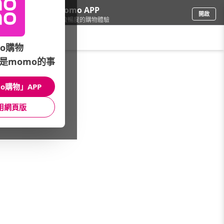
下載momo APP
開啟
給你3倍流暢度的購物體驗
請輸入搜尋關鍵字
o購物
是momo的事
女時尚
/
都會專櫃女裝品牌
/
JESSICA RED
o購物」APP
館長推薦
月銷量
新上市
價格
評價
用網頁版
很抱歉，沒有篩選到符合條件的商品
您可以調整篩選條件試試看