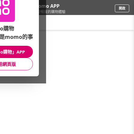
下載momo APP
開啟
給你3倍流暢度的購物體驗
請輸入搜尋關鍵字
o購物
是momo的事
女時尚
/
少淑強檔折扣
/
【MASTINA】下單8折
o購物」APP
館長推薦
月銷量
新上市
價格
評價
用網頁版
很抱歉，沒有篩選到符合條件的商品
您可以調整篩選條件試試看