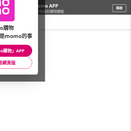
下載momo APP
開啟
給你3倍流暢度的購物體驗
請輸入搜尋關鍵字
o購物
是momo的事
女時尚
/
男裝
o購物」APP
本館精選商品
用網頁版
館長推薦
月銷量
新上市
價格
評價
很抱歉，沒有篩選到符合條件的商品