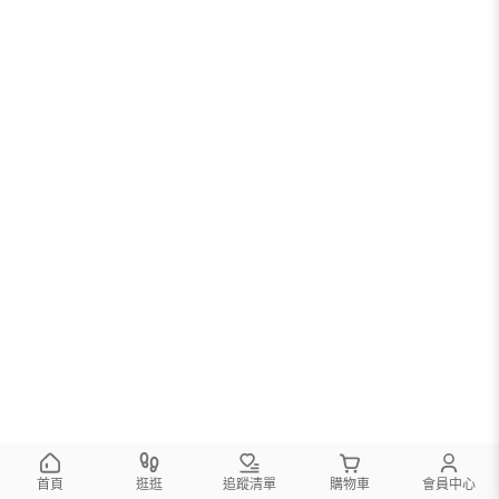
您可以調整篩選條件試試看
首頁
逛逛
追蹤清單
購物車
會員中心