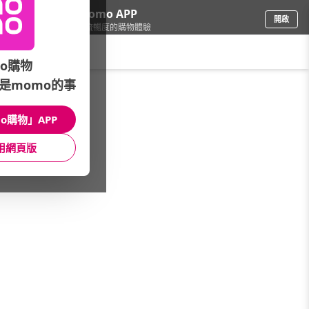
下載momo APP
開啟
給你3倍流暢度的購物體驗
請輸入搜尋關鍵字
o購物
是momo的事
女時尚
/
本館熱銷TOP30
o購物」APP
本館精選商品
用網頁版
館長推薦
月銷量
新上市
價格
評價
很抱歉，沒有篩選到符合條件的商品