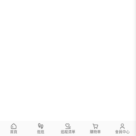
您可以調整篩選條件試試看
首頁
逛逛
追蹤清單
購物車
會員中心