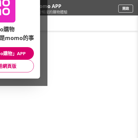
下載momo APP
開啟
給你3倍流暢度的購物體驗
請輸入搜尋關鍵字
o購物
是momo的事
女時尚
/
連身服/套裝
o購物」APP
本館精選商品
用網頁版
館長推薦
月銷量
新上市
價格
評價
很抱歉，沒有篩選到符合條件的商品