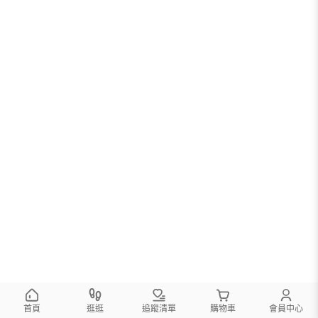
您可以調整篩選條件試試看
首頁
逛逛
追蹤清單
購物車
會員中心