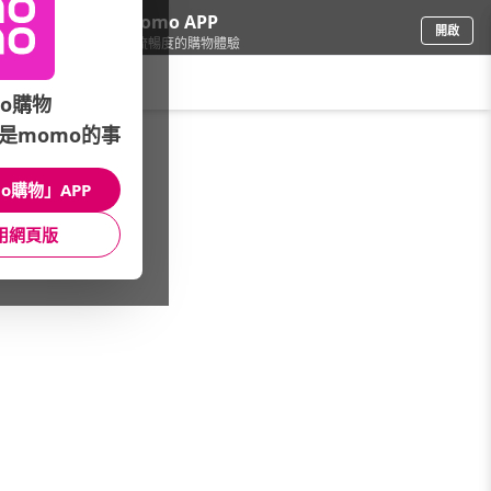
下載momo APP
開啟
給你3倍流暢度的購物體驗
請輸入搜尋關鍵字
o購物
是momo的事
保健/醫療
/
Meiji 明治
/
成人營養品
o購物」APP
館長推薦
月銷量
新上市
價格
評價
用網頁版
很抱歉，沒有篩選到符合條件的商品
您可以調整篩選條件試試看