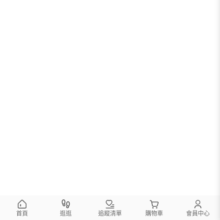
首頁
逛逛
追蹤清單
購物車
會員中心