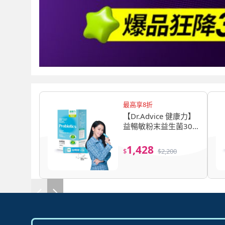
最高享8折
【Dr.Advice 健康力】
益暢敏粉末益生菌30
包x1盒 徐若瑄代言(過
敏 胃腸功能 健康雙認
1,428
$
$
2,200
證)