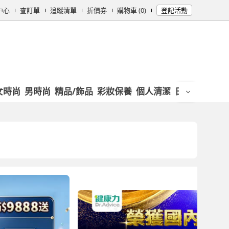
中心
查訂單
追蹤清單
折價券
購物車 (0)
登記活動
女時尚
男時尚
精品/飾品
彩妝保養
個人清潔
日用/紙品
母