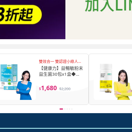
雙效合一 雙認證小綠人益
生菌
【健康力】益暢敏粉末
益生菌30包x1盒◆加
贈益暢敏益生菌3入-週
期購(過敏、胃腸功能)
1,680
$
$
2,200