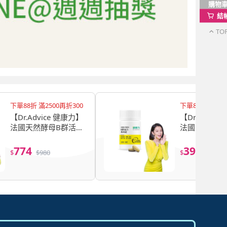
購物
結
TO
下單88折 滿2500再折300
下單88折 滿250
【Dr.Advice 健康力】
【Dr.Advic
法國天然酵母B群活力
法國天然酵母
錠60錠/瓶 徐若瑄代言
錠30錠/瓶 
(全素 長效緩釋 紅景天
(全素 長效緩
774
396
$
$
980
$
$
499
五味子 鋅)
五味子 鋅)