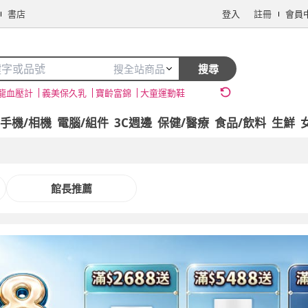
書店
登入
註冊
會員
搜全站商品
搜尋
龍血壓計
義美保久乳
寶齡富錦
大童運動鞋
手機/相機
電腦/組件
3C週邊
保健/醫療
食品/飲料
生鮮
館長推薦