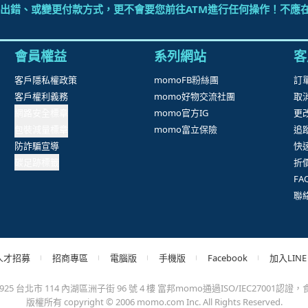
出錯、或變更付款方式，更不會要您前往ATM進行任何操作！不應在
會員權益
系列網站
客
客戶隱私權政策
momoFB粉絲團
訂
客戶權利義務
momo好物交流社團
取
網路安全標章
momo官方IG
更
包裝減量標章
momo富立保險
追
防詐騙宣導
快
碳足跡標籤
折
F
聯
人才招募
招商專區
電腦版
手機版
Facebook
加入LINE
台北市 114 內湖區洲子街 96 號 4 樓 富邦momo通過ISO/IEC27001認證，食品
版權所有 copyright © 2006 momo.com Inc. All Rights Reserved.