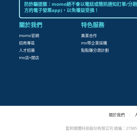
防詐騙提醒：momo絕不會以電話或簡訊通知訂單/分期
方的電子發票app)，以免權益受損！
關於我們
特色服務
momo官網
異業合作
招商專區
mo幣企業採購
人才招募
點點賺分潤計劃
mo店+開店
關於我們
富邦媒體科技股份有限公司 統編：27365925 