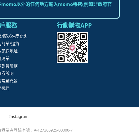
momo以外的任何地方輸入momo帳密(例如非政府官
戶服務
行動購物APP
單/配送進度查詢
消訂單/退貨
改配送地址
蹤清單
速到貨服務
價券說明
AQ常見問題
絡我們
Instagram
業者登錄字號：A-127365925-00000-7