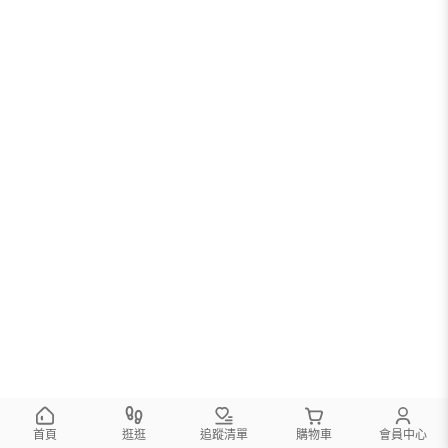
首頁
逛逛
追蹤清單
購物車
會員中心