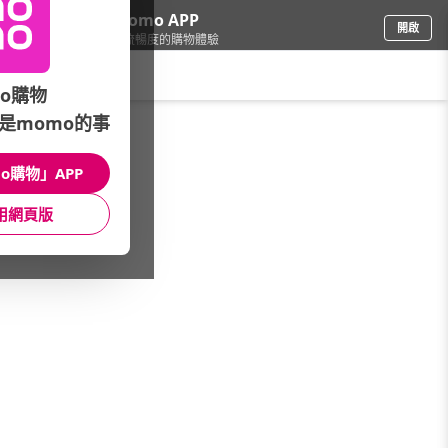
下載momo APP
開啟
給你3倍流暢度的購物體驗
請輸入搜尋關鍵字
o購物
是momo的事
保健/醫療
/
成人營養品
/
重症適用
o購物」APP
館長推薦
月銷量
新上市
價格
評價
用網頁版
很抱歉，沒有篩選到符合條件的商品
您可以調整篩選條件試試看