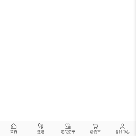
首頁
逛逛
追蹤清單
購物車
會員中心