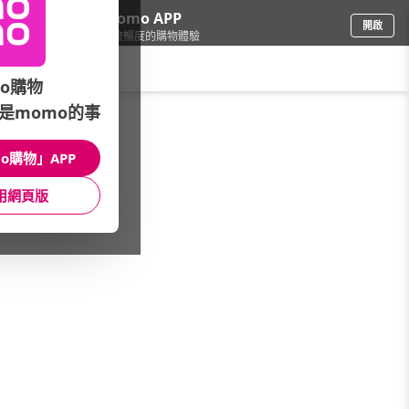
下載momo APP
開啟
給你3倍流暢度的購物體驗
請輸入搜尋關鍵字
o購物
是momo的事
保健/醫療
/
成份分類
/
其他
o購物」APP
館長推薦
月銷量
新上市
價格
評價
用網頁版
很抱歉，沒有篩選到符合條件的商品
您可以調整篩選條件試試看