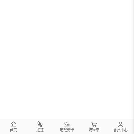
首頁
逛逛
追蹤清單
購物車
會員中心