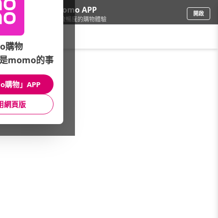
下載momo APP
開啟
給你3倍流暢度的購物體驗
請輸入搜尋關鍵字
o購物
是momo的事
保健/醫療
/
順暢保養
/
品牌推薦
/
MIHONG米鴻生醫
o購物」APP
館長推薦
月銷量
新上市
價格
評價
用網頁版
很抱歉，沒有篩選到符合條件的商品
您可以調整篩選條件試試看