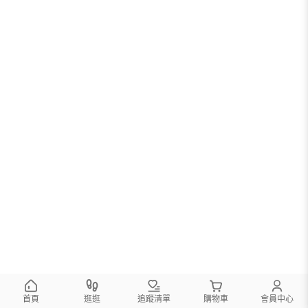
首頁
逛逛
追蹤清單
購物車
會員中心