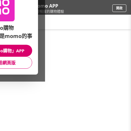
下載momo APP
開啟
給你3倍流暢度的購物體驗
請輸入搜尋關鍵字
o購物
是momo的事
保健/醫療
/
關鍵保健
/
精選強檔
/
百仕可葡萄糖胺▼限時84折起
o購物」APP
館長推薦
月銷量
新上市
價格
評價
用網頁版
很抱歉，沒有篩選到符合條件的商品
您可以調整篩選條件試試看