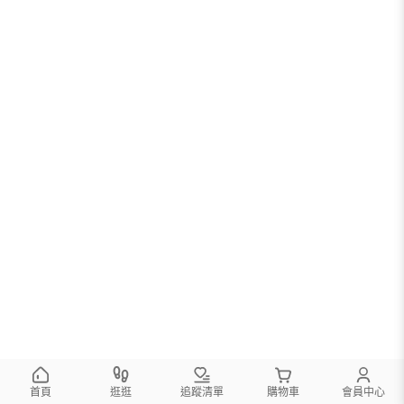
首頁
逛逛
追蹤清單
購物車
會員中心