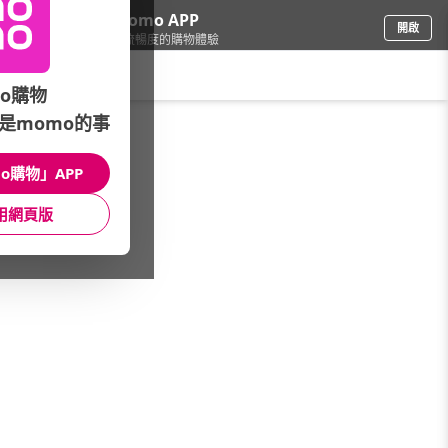
下載momo APP
開啟
給你3倍流暢度的購物體驗
請輸入搜尋關鍵字
o購物
是momo的事
保健/醫療
/
關鍵保健
/
精選強檔
/
★益節★指定組合贈好禮
o購物」APP
館長推薦
月銷量
新上市
價格
評價
用網頁版
很抱歉，沒有篩選到符合條件的商品
您可以調整篩選條件試試看