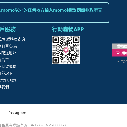
購物
。
結
TO
momo以外的任何地方輸入momo帳密(例如非政府官
戶服務
行動購物APP
單/配送進度查詢