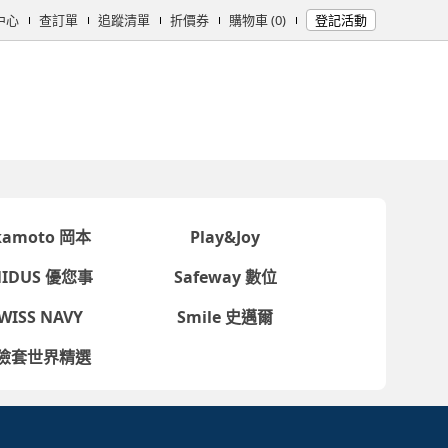
中心
查訂單
追蹤清單
折價券
購物車 (0)
登記活動
女時尚
男時尚
精品/飾品
彩妝保養
個人清潔
日用/紙品
母
kamoto 岡本
Play&Joy
NIDUS 優您事
Safeway 數位
WISS NAVY
Smile 史邁爾
險套世界精選