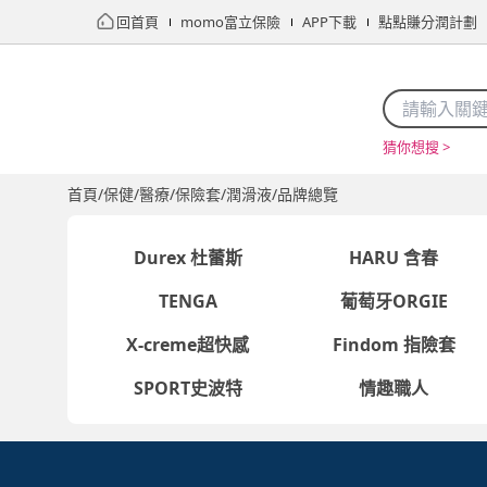
回首頁
momo富立保險
APP下載
點點賺分潤計劃
猜你想搜 >
首頁
限時搶購
直播
mo店+
看看買
家電
電玩
首頁
/
保健/醫療
/
保險套/潤滑液
/
品牌總覽
Durex 杜蕾斯
HARU 含春
TENGA
葡萄牙ORGIE
X-creme超快感
Findom 指險套
SPORT史波特
情趣職人