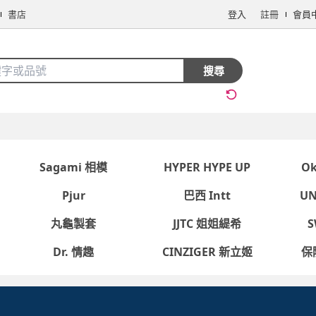
書店
登入
註冊
會員
搜全站商品
搜尋
手機/相機
電腦/組件
3C週邊
保健/醫療
食品/飲料
生鮮
Sagami 相模
HYPER HYPE UP
O
Pjur
巴西 Intt
U
丸龜製套
JJTC 姐姐緹希
S
看更多
Dr. 情趣
CINZIGER 新立姬
保