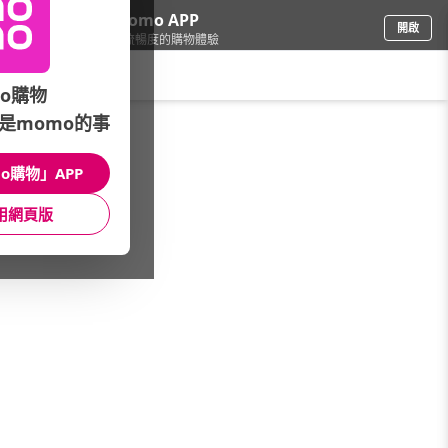
下載momo APP
開啟
給你3倍流暢度的購物體驗
請輸入搜尋關鍵字
o購物
是momo的事
保健/醫療
/
折價券熱銷
o購物」APP
本館精選商品
用網頁版
館長推薦
月銷量
新上市
價格
評價
很抱歉，沒有篩選到符合條件的商品