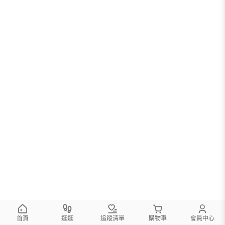
您可以調整篩選條件試試看
首頁
逛逛
追蹤清單
購物車
會員中心