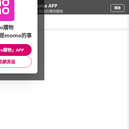
下載momo APP
開啟
給你3倍流暢度的購物體驗
請輸入搜尋關鍵字
o購物
是momo的事
保健/醫療
/
保健用品/體重(脂)計
/
品牌總覽(A~Z)
/
信東生技
o購物」APP
館長推薦
月銷量
新上市
價格
評價
用網頁版
很抱歉，沒有篩選到符合條件的商品
您可以調整篩選條件試試看