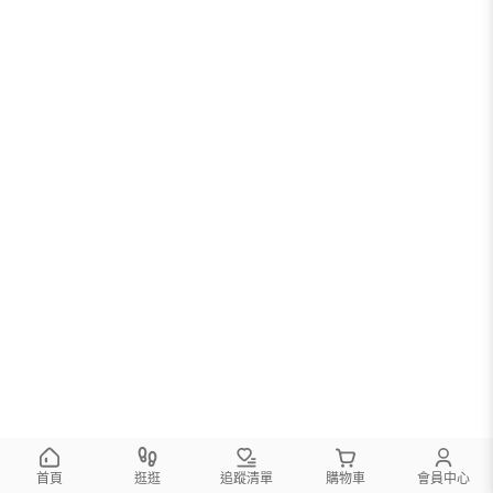
首頁
逛逛
追蹤清單
購物車
會員中心