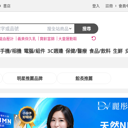
書店
登入
註冊
會員
搜全站商品
搜尋
龍血壓計
義美保久乳
寶齡富錦
大童運動鞋
手機/相機
電腦/組件
3C週邊
保健/醫療
食品/飲料
生鮮
明星推薦品牌
館長推薦