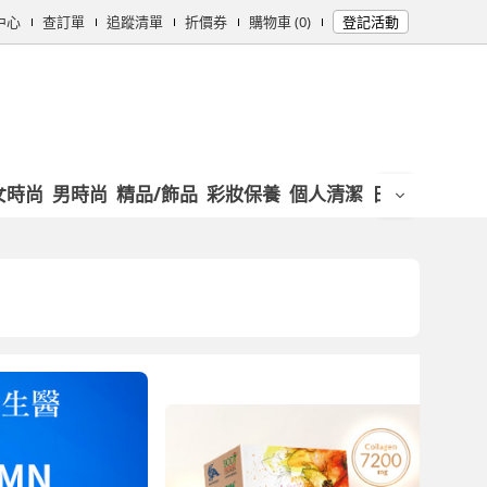
中心
查訂單
追蹤清單
折價券
購物車 (0)
登記活動
女時尚
男時尚
精品/飾品
彩妝保養
個人清潔
日用/紙品
母