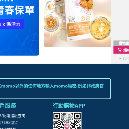
購物
結
TO
momo以外的任何地方輸入momo帳密(例如非政府官
戶服務
行動購物APP
單/配送進度查詢
消訂單/退貨