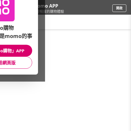
下載momo APP
開啟
給你3倍流暢度的購物體驗
請輸入搜尋關鍵字
o購物
是momo的事
保健/醫療
/
防護專區
/
精選強檔
/
空污紅色警戒★必備神器5折起
o購物」APP
館長推薦
月銷量
新上市
價格
評價
用網頁版
很抱歉，沒有篩選到符合條件的商品
您可以調整篩選條件試試看