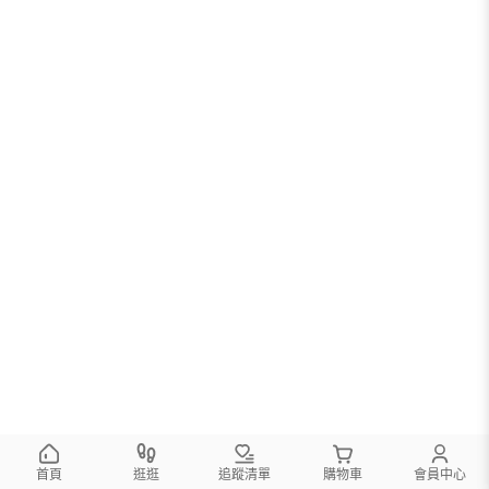
首頁
逛逛
追蹤清單
購物車
會員中心