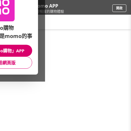
下載momo APP
開啟
給你3倍流暢度的購物體驗
請輸入搜尋關鍵字
o購物
是momo的事
保健/醫療
/
本館熱銷TOP30
o購物」APP
本館精選商品
用網頁版
館長推薦
月銷量
新上市
價格
評價
很抱歉，沒有篩選到符合條件的商品