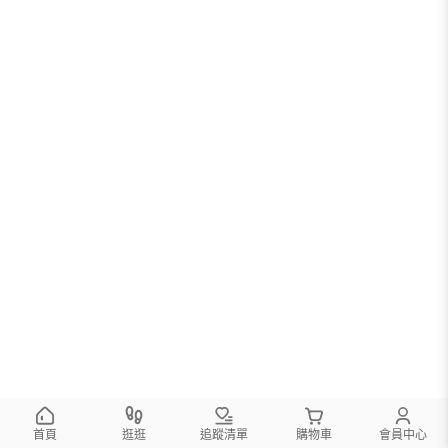
您可以調整篩選條件試試看
首頁
逛逛
追蹤清單
購物車
會員中心