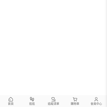
首頁
逛逛
追蹤清單
購物車
會員中心