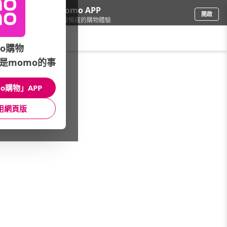
下載momo APP
開啟
給你3倍流暢度的購物體驗
請輸入搜尋關鍵字
o購物
是momo的事
彩妝保養
/
開架彩妝品牌
/
品牌總覽(A-Z)
/
ARDELL
o購物」APP
館長推薦
月銷量
新上市
價格
評價
用網頁版
很抱歉，沒有篩選到符合條件的商品
您可以調整篩選條件試試看