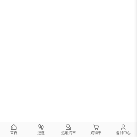
首頁
逛逛
追蹤清單
購物車
會員中心