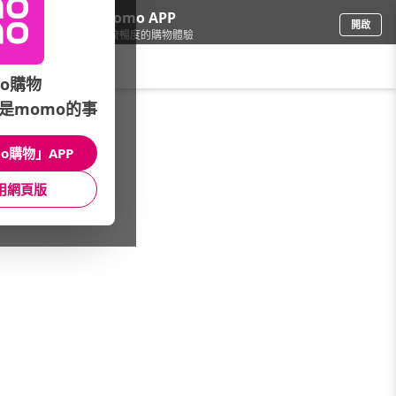
下載momo APP
開啟
給你3倍流暢度的購物體驗
請輸入搜尋關鍵字
o購物
是momo的事
彩妝保養
/
開架彩妝品牌
/
品牌總覽(A-Z)
/
Mistine
o購物」APP
館長推薦
月銷量
新上市
價格
評價
用網頁版
很抱歉，沒有篩選到符合條件的商品
您可以調整篩選條件試試看