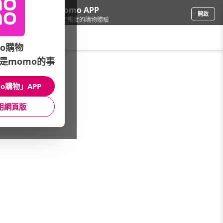
下載momo APP
開啟
給你3倍流暢度的購物體驗
請輸入搜尋關鍵字
o購物
是momo的事
彩妝保養
/
開架品牌
/
精選品牌
/
ARWIN雅聞
o購物」APP
館長推薦
月銷量
新上市
價格
評價
用網頁版
很抱歉，沒有篩選到符合條件的商品
您可以調整篩選條件試試看