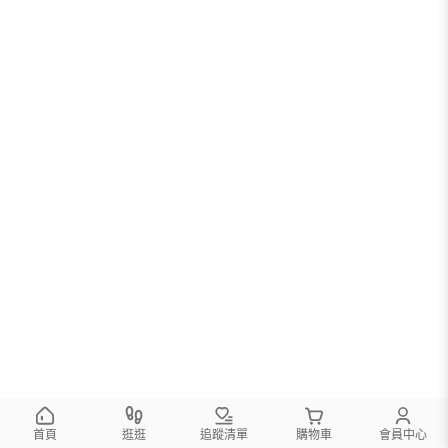
首頁
逛逛
追蹤清單
購物車
會員中心