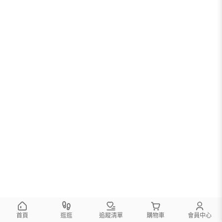
首頁
逛逛
追蹤清單
購物車
會員中心