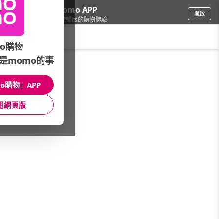
下載momo APP
開啟
給你3倍流暢度的購物體驗
請輸入搜尋關鍵字
o購物
是momo的事
彩妝保養
/
開架品牌
/
精選品牌
/
DUO 麗優
o購物」APP
館長推薦
月銷量
新上市
價格
評價
用網頁版
很抱歉，沒有篩選到符合條件的商品
您可以調整篩選條件試試看